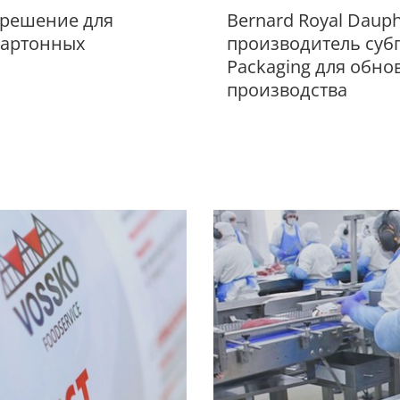
 решение для
Bernard Royal Daup
картонных
производитель суб
Packaging для обн
производства