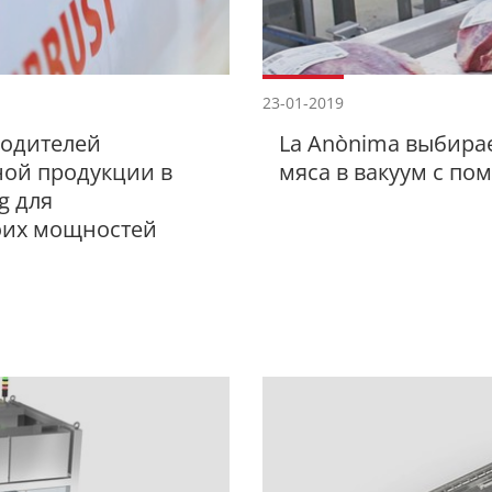
23-01-2019
водителей
La Anònima выбирае
ой продукции в
мяса в вакуум с п
g для
оих мощностей