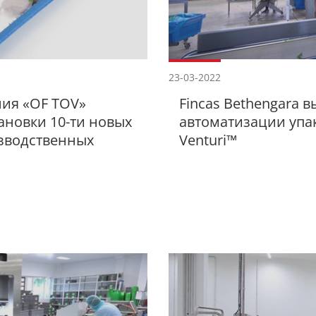
23-03-2022
ия «OF TOV»
Fincas Bethengara 
ановки 10-ти новых
автоматизации упа
изводственных
Venturi™