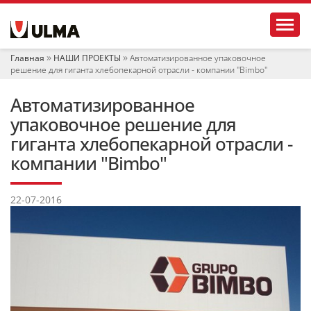
Н
Toggl
а
в
и
Главная
НАШИ ПРОЕКТЫ
Автоматизированное упаковочное
г
решение для гиганта хлебопекарной отрасли - компании "Bimbo"
а
ц
Автоматизированное
и
я
упаковочное решение для
гиганта хлебопекарной отрасли -
компании "Bimbo"
22-07-2016