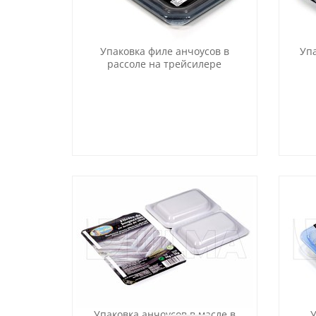
Упаковка филе анчоусов в
Упа
рассоле на трейсилере
Упаковка анчоусов в масле в
У