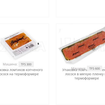
Машина:
TFS 300
Машина:
TFS 600
ковка ломтиков копченого
Упаковка ломтиков копче
осося на термоформере
лосося в мягкую пленку 
термоформере