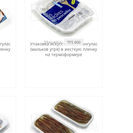
Машина:
TFS 600
гулас
Упаковка искусственных ангулас
ленку
(мальков угря) в жесткую пленку
на термоформере