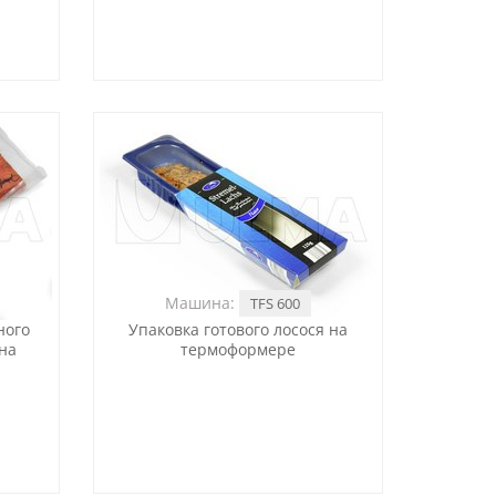
Машина:
TFS 600
ного
Упаковка готового лосося на
на
термоформере