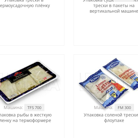
термоусадочную плёнку
трески в пакеты на
вертикальной машин
Машина:
Машина:
TFS 700
FM 300
паковка рыбы в жесткую
Упаковка соленой трески
ленку на термоформере
флоупаке