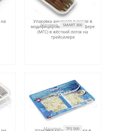
 на
Упаковка анчоусов в масле в
Машина:
SMART 300
модифицированной атмосфере
(МГС) в жёсткий лоток на
трейсилере
Машина:
TFS 500
 на
Упаковка кусочков трески в