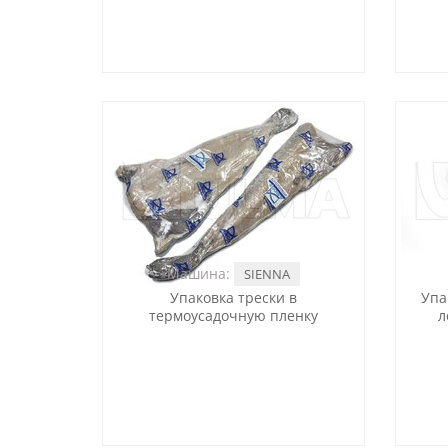
Машина:
SIENNA
Упаковка трески в
Упа
термоусадочную пленку
л