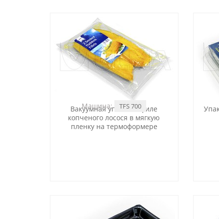
Машина:
TFS 700
Вакуумная упаковка филе
Упа
копченого лосося в мягкую
пленку на термоформере