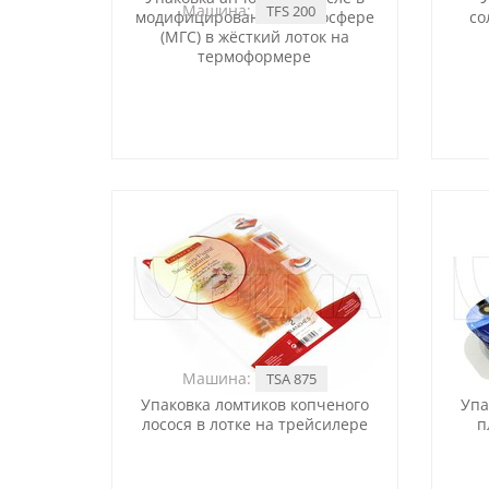
Машина:
TFS 200
модифицированной атмосфере
со
(МГС) в жёсткий лоток на
термоформере
Машина:
TSA 875
Упаковка ломтиков копченого
Упа
лосося в лотке на трейсилере
п