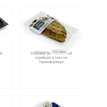
Машина:
TFS SKIN
ой
Упаковка филе копченой
скумбрии в скин на
термоформере