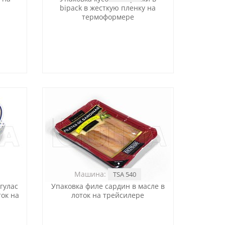
bipack в жесткую пленку на
термоформере
Машина:
TSA 540
гулас
Упаковка филе сардин в масле в
ток на
лоток на трейсилере