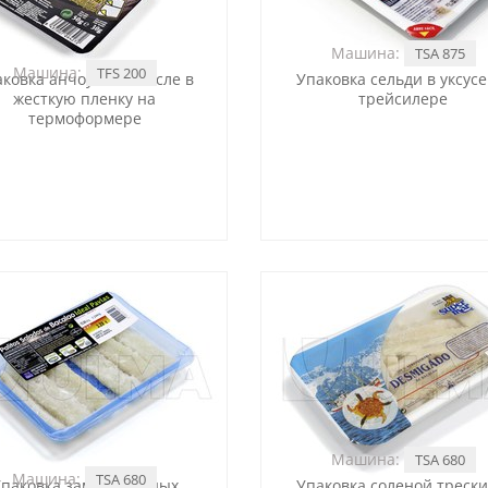
Машина:
TSA 875
Машина:
TFS 200
ковка анчоусов в масле в
Упаковка сельди в уксусе
жесткую пленку на
трейсилере
термоформере
Машина:
TSA 680
Машина:
TSA 680
паковка замороженных
Упаковка соленой трески