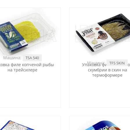
Машина:
TSA 540
Машина:
TFS SKIN
ковка филе копченой рыбы
Упаковка филе копчен
на трейсилере
скумбрии в скин на
термоформере