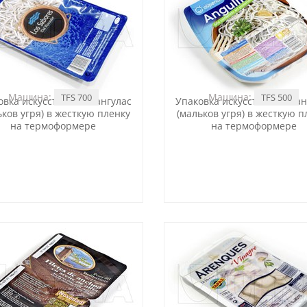
Машина:
Машина:
TFS 700
TFS 500
овка искусственных ангулас
Упаковка искусственных ан
ьков угря) в жесткую пленку
(мальков угря) в жесткую п
на термоформере
на термоформере