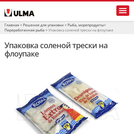
Н
Toggl
а
в
и
Главная
Решения для упаковки
Рыба, морепродукты
г
Переработанная рыба
Упаковка соленой трески на флоупаке
а
ц
Упаковка соленой трески на
и
я
флоупаке