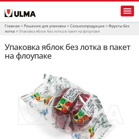
Н
Toggl
а
в
и
Главная
Решения для упаковки
Сельхозпродукция
Фрукты без
г
лотка
Упаковка яблок без лотка в пакет на флоупаке
а
ц
Упаковка яблок без лотка в пакет
и
я
на флоупаке