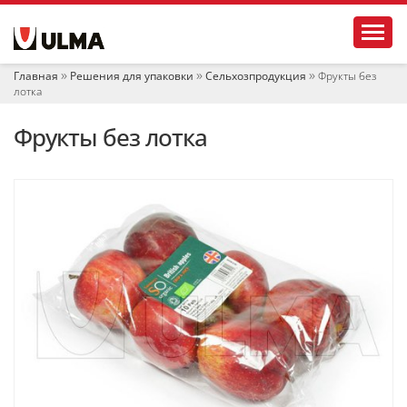
Н
Toggl
а
в
и
Главная
Решения для упаковки
Сельхозпродукция
Фрукты без
г
лотка
а
ц
Фрукты без лотка
и
я