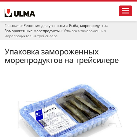
Н
Toggl
а
в
и
Главная
Решения для упаковки
Рыба, морепродукты
г
Замороженные морепродукты
Упаковка замороженных
а
морепродуктов на трейсилере
ц
и
Упаковка замороженных
я
морепродуктов на трейсилере