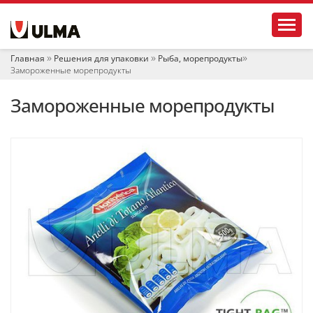
Н
Toggl
а
в
и
Главная
Решения для упаковки
Рыба, морепродукты
г
Замороженные морепродукты
а
ц
Замороженные морепродукты
и
я