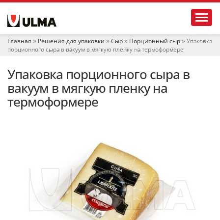
Н
Toggl
а
в
и
Главная
Решения для упаковки
Сыр
Порционный сыр
Упаковка
г
порционного сыра в вакуум в мягкую пленку на термоформере
а
ц
Упаковка порционного сыра в
и
я
вакуум в мягкую пленку на
термоформере