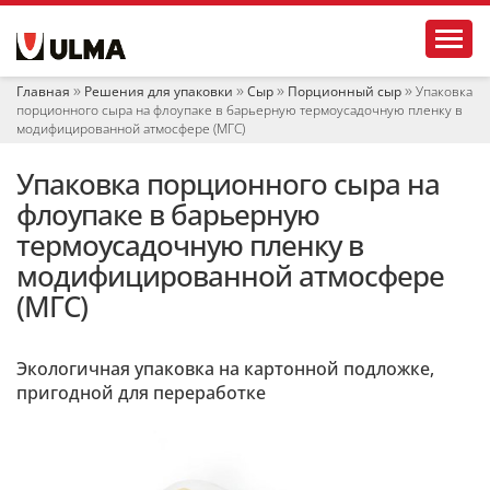
Н
Toggl
а
в
и
Главная
Решения для упаковки
Сыр
Порционный сыр
Упаковка
г
порционного сыра на флоупаке в барьерную термоусадочную пленку в
а
модифицированной атмосфере (МГС)
ц
и
Упаковка порционного сыра на
я
флоупаке в барьерную
термоусадочную пленку в
модифицированной атмосфере
(МГС)
Экологичная упаковка на картонной подложке,
пригодной для переработке