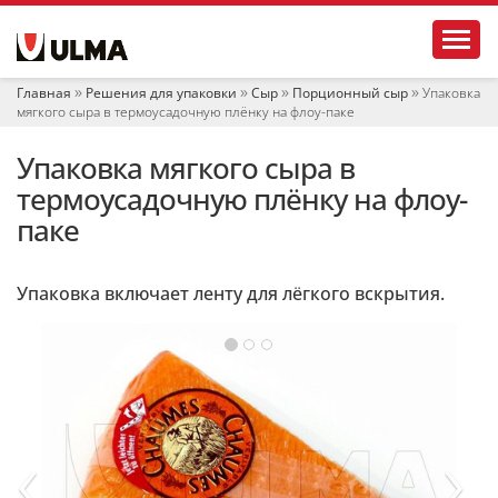
Н
Toggl
а
в
и
Главная
Решения для упаковки
Сыр
Порционный сыр
Упаковка
г
мягкого сыра в термоусадочную плёнку на флоу-паке
а
ц
Упаковка мягкого сыра в
и
я
термоусадочную плёнку на флоу-
паке
Упаковка включает ленту для лёгкого вскрытия.
‹
›