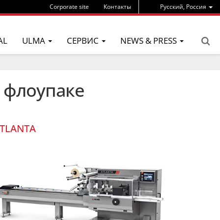
Corporate site
Контакты
Pусский, Россия
AL
ULMA
СЕРВИС
NEWS & PRESS
а флоупаке
TLANTA