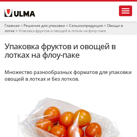
Н
Toggl
а
в
и
Главная
Решения для упаковки
Сельхозпродукция
Овощи в
г
лотке
Упаковка фруктов и овощей в лотках на флоу-паке
а
ц
Упаковка фруктов и овощей в
и
я
лотках на флоу-паке
Множество разнообразных форматов для упаковки
овощей в лотках и без лотков.