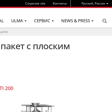
Corporate site
Контакты
Pусский, Россия
AL
ULMA
СЕРВИС
NEWS & PRESS
м дном
пакет с плоским
TI 200