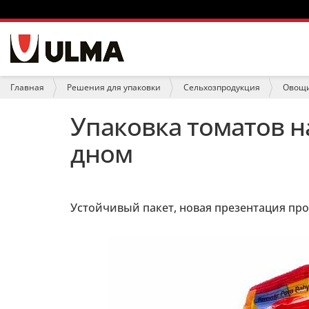
Н
а
в
и
В
Главная
Решения для упаковки
Сельхозпродукция
Овощи
г
ы
а
з
Упаковка томатов н
ц
д
и
е
дном
я
с
ь
:
Устойчивый пакет, новая презентация про