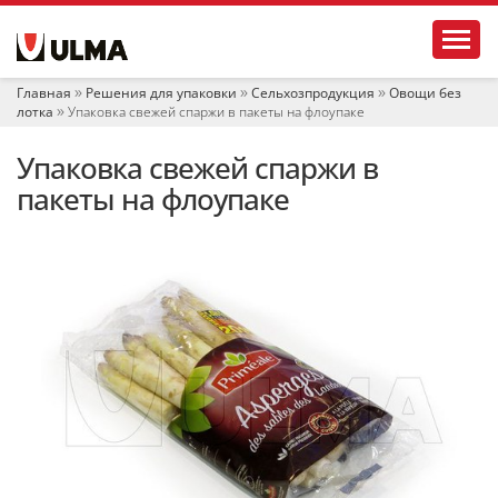
Н
Toggl
а
в
и
Главная
Решения для упаковки
Сельхозпродукция
Овощи без
г
лотка
Упаковка свежей спаржи в пакеты на флоупаке
а
ц
Упаковка свежей спаржи в
и
я
пакеты на флоупаке