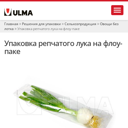
Н
Toggl
а
в
и
Главная
Решения для упаковки
Сельхозпродукция
Овощи без
г
лотка
Упаковка репчатого лука на флоу-паке
а
ц
Упаковка репчатого лука на флоу-
и
я
паке