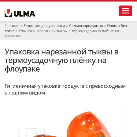
Н
Toggl
а
в
и
Главная
Решения для упаковки
Сельхозпродукция
Овощи без
г
лотка
Упаковка нарезанной тыквы в термоусадочную плёнку на
а
флоупаке
ц
и
Упаковка нарезанной тыквы в
я
термоусадочную плёнку на
флоупаке
Гигиеничная упаковка продукта с превосходным
внешним видом