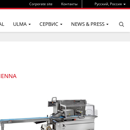
Corporate site
Контакты
Pусский, Россия
AL
ULMA
СЕРВИС
NEWS & PRESS
IENNA