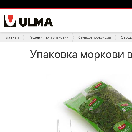
Н
а
в
и
В
Главная
Решения для упаковки
Сельхозпродукция
Овощи
г
ы
а
з
Упаковка моркови в
ц
д
и
е
я
с
ь
: