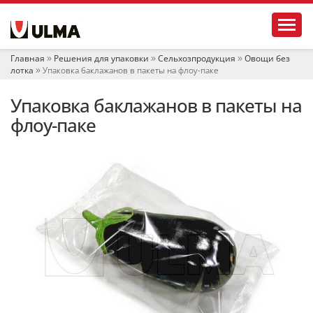
Н
Toggl
а
в
и
Главная
Решения для упаковки
Сельхозпродукция
Овощи без
г
лотка
Упаковка баклажанов в пакеты на флоу-паке
а
ц
Упаковка баклажанов в пакеты на
и
я
флоу-паке