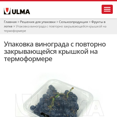
Н
Toggl
а
в
и
Главная
Решения для упаковки
Сельхозпродукция
Фрукты в
г
лотке
Упаковка винограда с повторно закрывающейся крышкой на
а
термоформере
ц
и
Упаковка винограда с повторно
я
закрывающейся крышкой на
термоформере