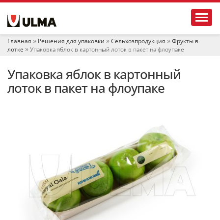
Н
Toggl
а
в
и
Главная
Решения для упаковки
Сельхозпродукция
Фрукты в
г
лотке
Упаковка яблок в картонный лоток в пакет на флоупаке
а
ц
Упаковка яблок в картонный
и
я
лоток в пакет на флоупаке