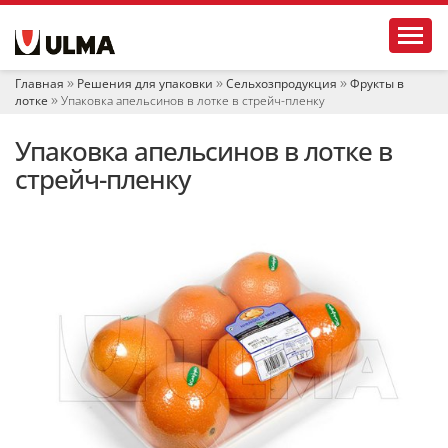
Н
Toggl
а
в
и
Главная
Решения для упаковки
Сельхозпродукция
Фрукты в
г
лотке
Упаковка апельсинов в лотке в стрейч-пленку
а
ц
Упаковка апельсинов в лотке в
и
я
стрейч-пленку