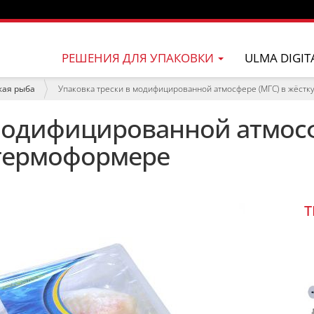
РЕШЕНИЯ ДЛЯ УПАКОВКИ
ULMA DIGIT
жая рыба
Упаковка трески в модифицированной атмосфере (МГС) в жёст
модифицированной атмосф
 термоформере
T