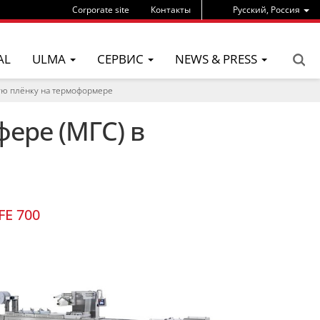
Corporate site
Контакты
Pусский, Россия
AL
ULMA
СЕРВИС
NEWS & PRESS
кую плёнку на термоформере
ере (МГС) в
FE 700