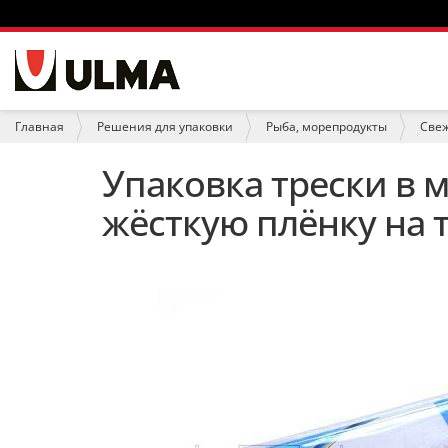
Н
а
в
и
В
Главная
Решения для упаковки
Рыба, морепродукты
Све
г
ы
а
з
Упаковка трески в 
ц
д
и
е
жёсткую плёнку на
я
с
ь
: