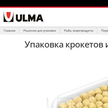
Н
а
в
и
В
Главная
Решения для упаковки
Рыба, морепродукты
Пер
г
ы
а
з
Упаковка крокетов 
ц
д
и
е
я
с
ь
: