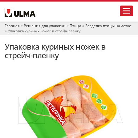
Н
Toggl
а
в
и
Главная
Решения для упаковки
Птица
Разделка птицы на лотке
г
Упаковка куриных ножек в стрейч-пленку
а
ц
Упаковка куриных ножек в
и
я
стрейч-пленку