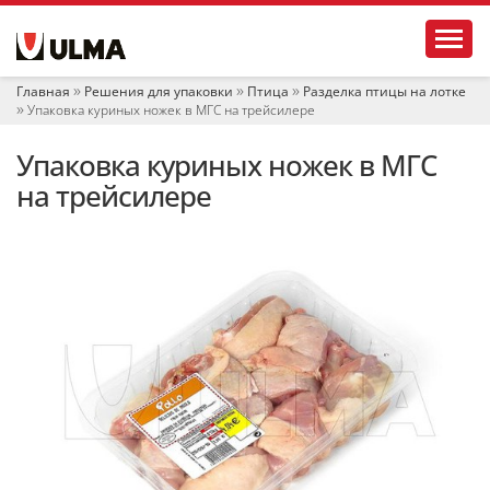
Н
Toggl
а
в
и
Главная
Решения для упаковки
Птица
Разделка птицы на лотке
г
Упаковка куриных ножек в МГС на трейсилере
а
ц
Упаковка куриных ножек в МГС
и
я
на трейсилере