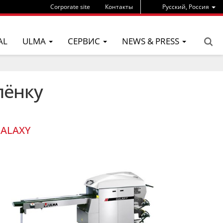
Corporate site
Контакты
Pусский, Россия
AL
ULMA
СЕРВИС
NEWS & PRESS
лёнку
ALAXY