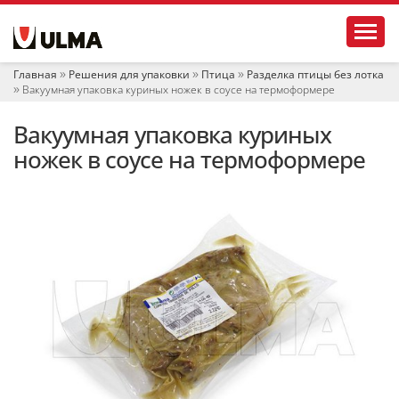
Н
Toggl
а
в
и
Главная
Решения для упаковки
Птица
Разделка птицы без лотка
г
Вакуумная упаковка куриных ножек в соусе на термоформере
а
ц
Вакуумная упаковка куриных
и
я
ножек в соусе на термоформере