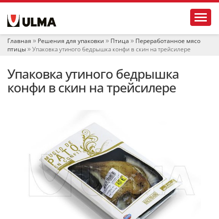
Н
Toggl
а
в
и
Главная
Решения для упаковки
Птица
Переработанное мясо
г
птицы
Упаковка утиного бедрышка конфи в скин на трейсилере
а
ц
Упаковка утиного бедрышка
и
я
конфи в скин на трейсилере