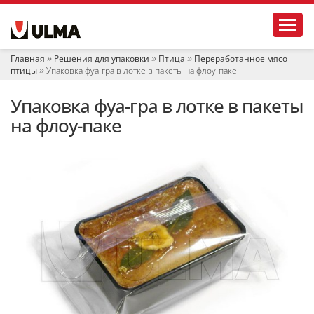
Н
Toggl
а
в
и
Главная
Решения для упаковки
Птица
Переработанное мясо
г
птицы
Упаковка фуа-гра в лотке в пакеты на флоу-паке
а
ц
Упаковка фуа-гра в лотке в пакеты
и
я
на флоу-паке