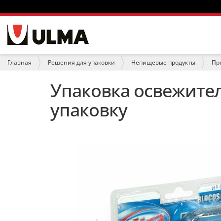
Н
а
в
и
В
Главная
Решения для упаковки
Непищевые продукты
Пр
г
ы
а
з
Упаковка освежител
ц
д
и
е
упаковку
я
с
ь
: