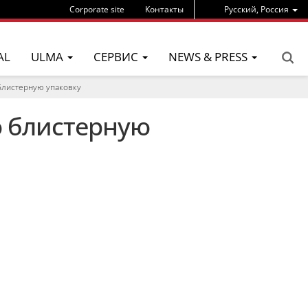
Corporate site
Контакты
Pусский, Россия
AL
ULMA
СЕРВИС
NEWS & PRESS
блистерную упаковку
ю блистерную