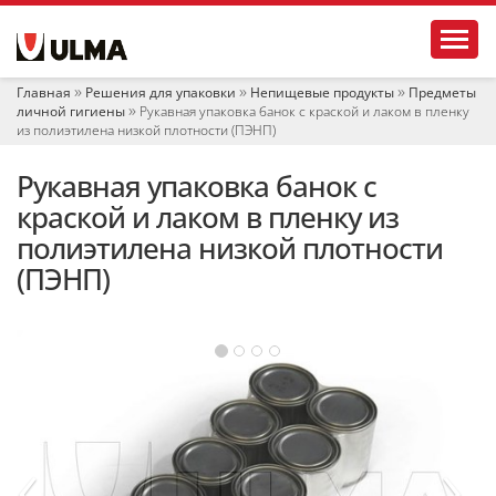
Н
Toggl
а
в
и
Главная
Решения для упаковки
Непищевые продукты
Предметы
г
личной гигиены
Рукавная упаковка банок с краской и лаком в пленку
а
из полиэтилена низкой плотности (ПЭНП)
ц
и
Рукавная упаковка банок с
я
краской и лаком в пленку из
полиэтилена низкой плотности
(ПЭНП)
‹
›