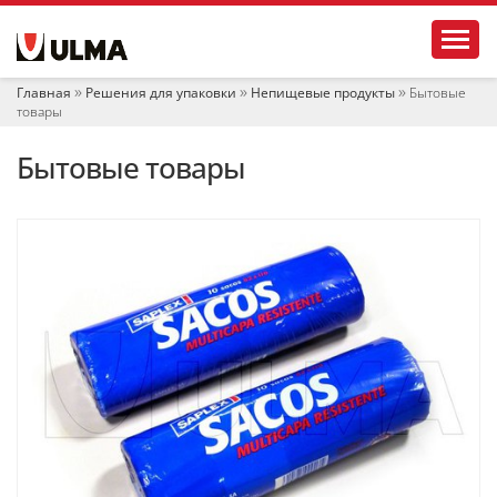
Н
Toggl
а
в
и
Главная
Решения для упаковки
Непищевые продукты
Бытовые
г
товары
а
ц
Бытовые товары
и
я