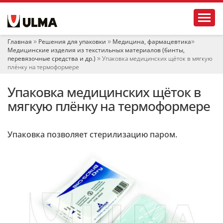
Н
Toggl
а
в
и
Главная
Решения для упаковки
Медицина, фармацевтика
г
Медицинские изделия из текстильных материалов (бинты,
а
перевязочные средства и др.)
Упаковка медицинских щёток в мягкую
ц
плёнку на термоформере
и
я
Упаковка медицинских щёток в
мягкую плёнку на термоформере
Упаковка позволяет стерилизацию паром.