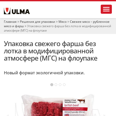
Н
Toggl
а
в
и
Главная
Решения для упаковки
Мясо
Свежее мясо – рубленное
г
мясо и фарш
Упаковка свежего фарша без лотка в модифицированной
а
атмосфере (МГС) на флоупаке
ц
и
Упаковка свежего фарша без
я
лотка в модифицированной
атмосфере (МГС) на флоупаке
Новый формат экологичной упаковки.
‹
›