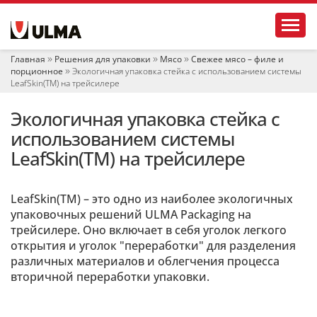
Н
Toggl
а
в
и
Главная
Решения для упаковки
Мясо
Свежее мясо – филе и
г
порционное
Экологичная упаковка стейка с использованием системы
а
LeafSkin(TM) на трейсилере
ц
и
Экологичная упаковка стейка с
я
использованием системы
LeafSkin(TM) на трейсилере
LeafSkin(TM) – это одно из наиболее экологичных
упаковочных решений ULMA Packaging на
трейсилере. Оно включает в себя уголок легкого
открытия и уголок "переработки" для разделения
различных материалов и облегчения процесса
вторичной переработки упаковки.