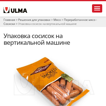
Н
Toggl
а
в
и
Главная
Решения для упаковки
Мясо
Переработанное мясо -
г
Сосиски
Упаковка сосисок на вертикальной машине
а
ц
Упаковка сосисок на
и
я
вертикальной машине