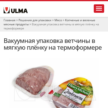
Н
Toggl
а
в
и
Главная
Решения для упаковки
Мясо
Копченые и вяленые
г
мясные продукты
Вакуумная упаковка ветчины в мягкую плёнку на
а
термоформере
ц
и
Вакуумная упаковка ветчины в
я
мягкую плёнку на термоформере