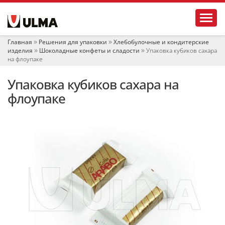
Н
Toggl
а
в
и
Главная
Решения для упаковки
Хлебобулочные и кондитерские
г
изделия
Шоколадные конфеты и сладости
Упаковка кубиков сахара
а
на флоупаке
ц
и
Упаковка кубиков сахара на
я
флоупаке