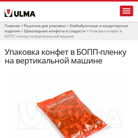
Н
Toggl
а
в
и
Главная
Решения для упаковки
Хлебобулочные и кондитерские
г
изделия
Шоколадные конфеты и сладости
Упаковка конфет в
а
БОПП-пленку на вертикальной машине
ц
и
Упаковка конфет в БОПП-пленку
я
на вертикальной машине