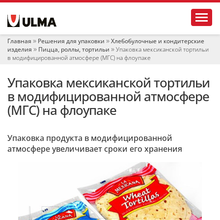
Н
Toggl
а
в
и
Главная
Решения для упаковки
Хлебобулочные и кондитерские
г
изделия
Пицца, роллы, тортильи
Упаковка мексиканской тортильи
а
в модифицированной атмосфере (МГС) на флоупаке
ц
и
Упаковка мексиканской тортильи
я
в модифицированной атмосфере
(МГС) на флоупаке
Упаковка продукта в модифицированной
атмосфере увеличивает сроки его хранения