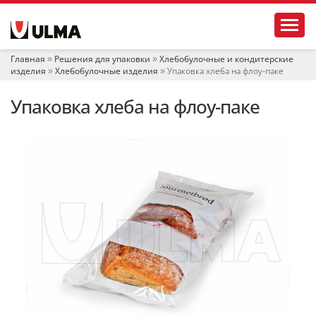
Н
Toggl
а
в
и
Главная
Решения для упаковки
Хлебобулочные и кондитерские
г
изделия
Хлебобулочные изделия
Упаковка хлеба на флоу-паке
а
ц
Упаковка хлеба на флоу-паке
и
я