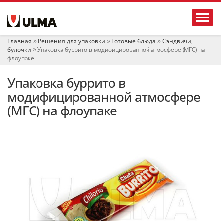
Н
Toggl
а
в
и
Главная
Решения для упаковки
Готовые блюда
Сэндвичи,
г
булочки
Упаковка буррито в модифицированной атмосфере (МГС) на
а
флоупаке
ц
и
Упаковка буррито в
я
модифицированной атмосфере
(МГС) на флоупаке