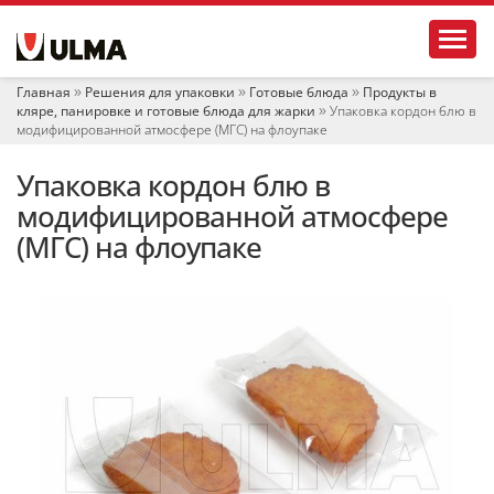
Н
Toggl
а
в
и
Главная
Решения для упаковки
Готовые блюда
Продукты в
г
кляре, панировке и готовые блюда для жарки
Упаковка кордон блю в
а
модифицированной атмосфере (МГС) на флоупаке
ц
и
Упаковка кордон блю в
я
модифицированной атмосфере
(МГС) на флоупаке