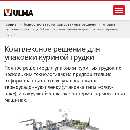
Н
Toggl
а
в
и
Главная
Полностью автоматизированные решения
Готовые
г
решения для птицы
Комплексное решение для упаковки куриной
а
грудки
ц
и
Комплексное решение для
я
упаковки куриной грудки
Полное решение для упаковки куриных грудок по
нескольким технологиям: на предварительно
отформованных лотках, упакованных в
термоусадочную пленку (упаковка типа «флоу-
пак»), и вакуумной упаковке на термоформовочных
машинах.