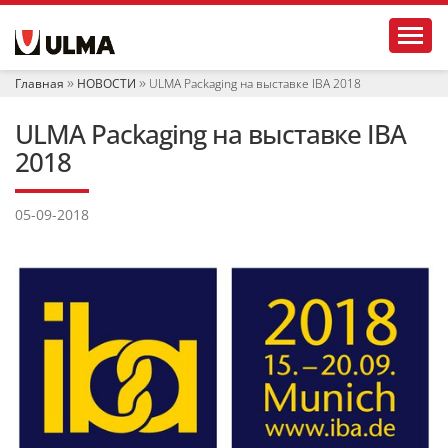
Н
Toggl
а
в
и
Главная
НОВОСТИ
ULMA Packaging на выставке IBA 2018
г
а
ULMA Packaging на выставке IBA
ц
и
2018
я
05-09-2018